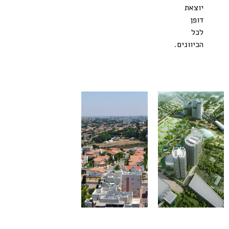
יוצאת
דופן
לכל
הכיוונים.
ור יהודה |
שפינוזה,
70 יח"ד
אשקלון
600 יח"ד
מקודם ע"י
הותמ"ל
בשיתוף חברת
קדמת
שלבי תכנון
התחדשות
בשלבי תכנון