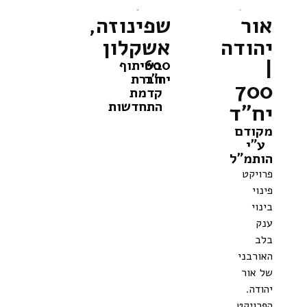
אור
שפינוזה,
יהודה
אשקלון
|
600
בשיתוף
יח"ד
חברת
700
קדמת
התחדשות
יח"ד
מקודם
ע"י
הותמ"ל
פרויקט
פינוי
בינוי
ענק
בלב
האורבני
של אור
יהודה.
הפרויקט