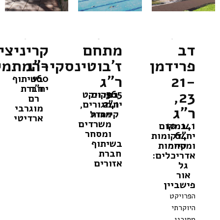
שלבי הגשה
בשיתוף חברת
אזורים
בשלבי תכנון
קרא עוד
דב
מתחם
קריניצי,
פרידמן
ר"ג
ז'בוטינסקי-המתמיד,
21-
ר"ג
160
בשיתוף
יח"ד
חברת
23,
565
במקום
פרויקט
רם
יח"ד
241
מגורים,
מוגרבי
ר"ג
קיימות
מגדל
ארדיטי
משרדים
141
10
במקום
ומסחר
יח"ד
64
קומות
בשיתוף
ומסחר
קיימות
חברת
אדריכלים:
אזורים
גל
אור
פישביין
הפרויקט
היוקרתי
מתוכנן